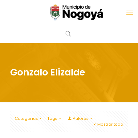
Gonzalo Elizalde
Categorías
Tags
Autores
Mostrar todo