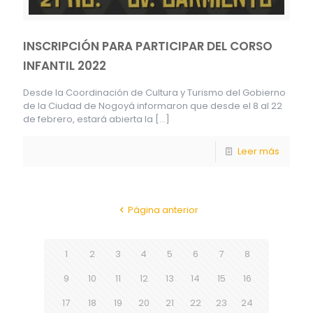
INSCRIPCIÓN PARA PARTICIPAR DEL CORSO
INFANTIL 2022
Desde la Coordinación de Cultura y Turismo del Gobierno
de la Ciudad de Nogoyá informaron que desde el 8 al 22
de febrero, estará abierta la
[…]
Leer más
Página anterior
1
2
3
4
5
6
7
8
9
10
11
12
13
14
15
16
17
18
19
20
21
22
23
24