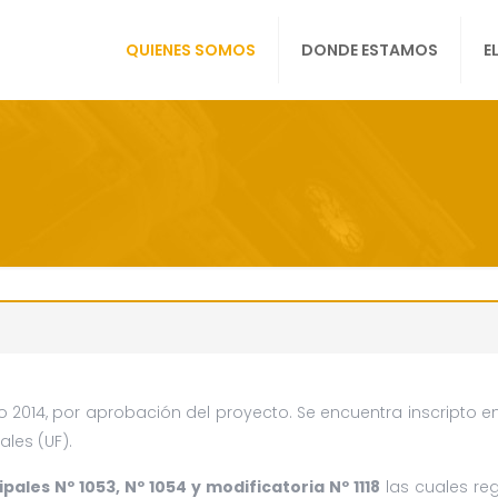
QUIENES SOMOS
DONDE ESTAMOS
E
o 2014, por aprobación del proyecto. Se encuentra inscripto en 
les (UF).
ales Nº 1053, Nº 1054 y modificatoria Nº 1118
las cuales reg