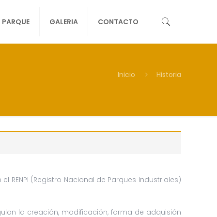
L PARQUE
GALERIA
CONTACTO
Inicio
Historia
el RENPI (Registro Nacional de Parques Industriales)
ulan la creación, modificación, forma de adquisión