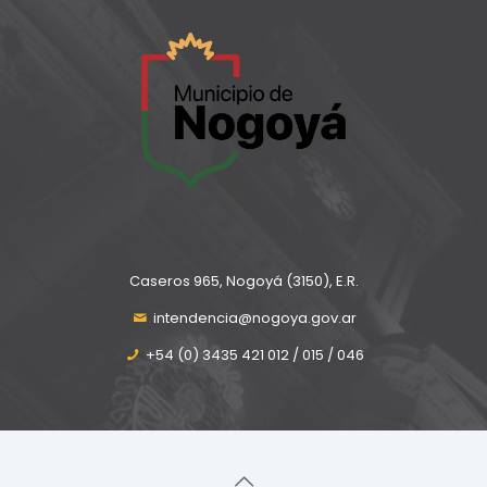
Caseros 965, Nogoyá (3150), E.R.
intendencia@nogoya.gov.ar
+54 (0) 3435 421 012 / 015 / 046