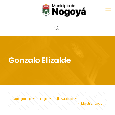
Gonzalo Elizalde
Categorías
Tags
Autores
Mostrar todo