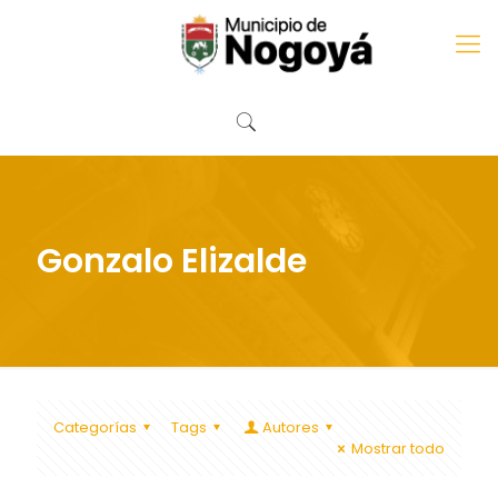
Gonzalo Elizalde
Categorías
Tags
Autores
Mostrar todo