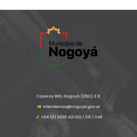
Caseros 965, Nogoyá (3150), E.R.
intendencia@nogoya.gov.ar
+54 (0) 3435 421 012 / 015 / 046