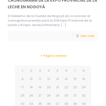
CRONOGRAMA DE LA EXPO PROVINCIAL DE LA
LECHE EN NOGOYÁ
El Gobierno de la Ciudad de Nogoyá dio a conocer el
cronograma previsto para la XVIII Expo Provincial de la
Leche y IX Expo Jersey Entrerriana.
[…]
Leer más
Página anterior
1
2
3
4
5
6
7
8
9
10
11
12
13
14
15
16
17
18
19
20
21
22
23
24
25
26
27
28
29
30
31
32
33
34
35
36
37
38
39
40