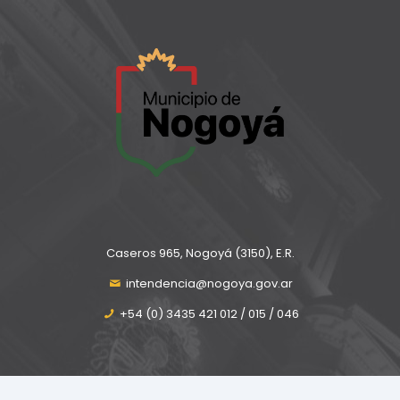
Caseros 965, Nogoyá (3150), E.R.
intendencia@nogoya.gov.ar
+54 (0) 3435 421 012 / 015 / 046