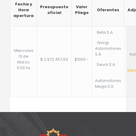
Fecha y
Presupuesto
Valor
Hora
Oferentes
Adj
oficial
Pliego
apertura
. Beta S.A.
. Giorgi
Automotores
Miercoles
S.A.
Au
13 de
$ 2.972.457,63
$1000.-
Marzo
. Devol S.A.
11:00 hs
Decr
.
Automotores
Mega S.A.