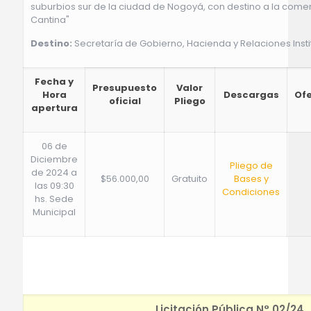
suburbios sur de la ciudad de Nogoyá, con destino a la comer
Cantina"
Destino:
Secretaría de Gobierno, Hacienda y Relaciones Insti
Fecha y
Presupuesto
Valor
Hora
Descargas
Of
oficial
Pliego
apertura
06 de
Diciembre
Pliego de
de 2024 a
$56.000,00
Gratuito
Bases y
las 09:30
Condiciones
hs. Sede
Municipal
Licitación Pública N° 02/24