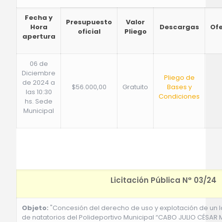
Fecha y
Presupuesto
Valor
Hora
Descargas
Of
oficial
Pliego
apertura
06 de
Diciembre
Pliego de
de 2024 a
$56.000,00
Gratuito
Bases y
las 10:30
Condiciones
hs. Sede
Municipal
Licitación Pública N° 03/24
Objeto:
"Concesión del derecho de uso y explotación de un lo
de natatorios del Polideportivo Municipal “CABO JULIO CÉSAR 