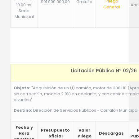
Pliego
$91.000.000,00
Gratuito
10:00 hs.
Abri
General
Sede
Municipal
Licitación Pública N° 02/26
Objeto:
"Adquisición de un (1) camión, motor de 300 HP (Ap
sin carrocería, modelo 2.010 en adelante, y con cabina simple 
bivuelco"
Destino:
Dirección de Servicios Públicos - Corralón Municipal
Fecha y
Presupuesto
Valor
Hora
Descargas
oficial
Pliego
Pub