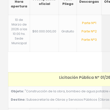
Hora
Descargas
Of
oficial
Pliego
apertura
10 de
Parte N°1
Marzo de
2026 a las
$60.000.000,00
Gratuito
Parte N°2
10:00 hs.
Sede
Parte N°3
Municipal
Licitación Pública N° 01/2
Objeto:
"Construcción de la obra, bombeo de agua potable 
Destino:
Subsecretaría de Obras y Servicios Públicos (Obras 