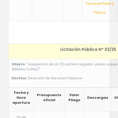
Tecnicas Parte 2
Planos
Licitación Pública N° 03/25
Objeto:
"Adquisición de Un (1) camión regador, usado, equi
(Mínimo 5.000L)"
Destino:
Dirección de Servicios Públicos-
Fecha y
Presupuesto
Valor
Hora
Descargas
O
oficial
Pliego
apertura
20 de