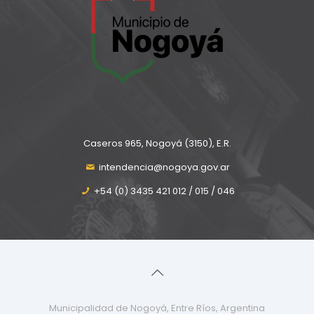
Caseros 965, Nogoyá (3150), E.R.
intendencia@nogoya.gov.ar
+54 (0) 3435 421 012 / 015 / 046
Municipalidad de Nogoyá, Entre Ríos, Argentina