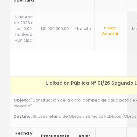
apertura
21 de Abril
de 2026 a
Pliego
las 10:00
$91.000.000,00
Gratuito
Ma
General
hs. Sede
Municipal
Licitación Pública N° 01/26 Segundo
Objeto:
"Construcción de la obra, bombeo de agua potable 
elevado"
Destino:
Subsecretaría de Obras y Servicios Públicos (Obras 
Fecha y
Presupuesto
Valor