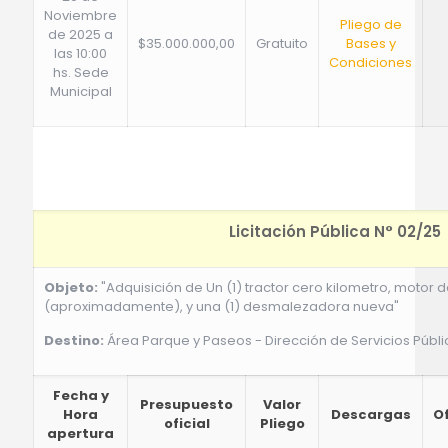
Noviembre
Pliego de
de 2025 a
$35.000.000,00
Gratuito
Bases y
las 10:00
Condiciones
hs. Sede
Municipal
Licitación Pública N° 02/25
Objeto:
"Adquisición de Un (1) tractor cero kilometro, motor 
(aproximadamente), y una (1) desmalezadora nueva"
Destino:
Área Parque y Paseos - Dirección de Servicios Públ
Fecha y
Presupuesto
Valor
Hora
Descargas
O
oficial
Pliego
apertura