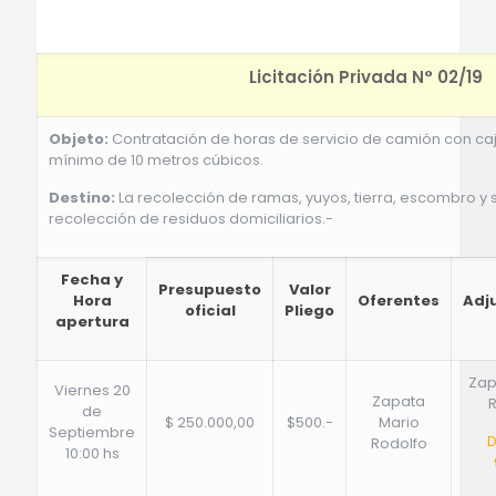
Licitación Privada N° 02/19
Objeto:
Contratación de horas de servicio de camión con ca
mínimo de 10 metros cúbicos.
Destino:
La recolección de ramas, yuyos, tierra, escombro y s
recolección de residuos domiciliarios.-
Fecha y
Presupuesto
Valor
Hora
Oferentes
Adj
oficial
Pliego
apertura
Zap
Viernes 20
Zapata
de
$ 250.000,00
$500.-
Mario
Septiembre
D
Rodolfo
10:00 hs