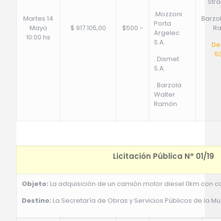
Stra
.Mozzoni
Martes 14
Barzo
Porta
Mayo
$ 917.105,00
$500.-
R
Argelec
10:00 hs
S.A.
De
5
. Dismet
S.A.
. Barzola
Walter
Ramón
Licitación Pública N° 01/19
Objeto:
La adquisición de un camión motor diesel 0km con c
Destino:
La Secretaría de Obras y Servicios Públicos de la Mu