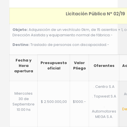
Licitación Pública N° 02/19
Objeto:
Adquisición de un vechículo 0km, de 15 asientos + 1,
Dirección Asistida y equipamiento normal de fábrica.-
Destino:
Traslado de personas con discapacidad.-
Fecha y
Presupuesto
Valor
Hora
Oferentes
Ad
oficial
Pliego
apertura
. Centro S.A
Miercoles
A
. Topwest S.A
30 de
$ 2.500.000,00
$1000.-
Septiembre
.
De
10:00 hs
Automotores
MEGA S.A.