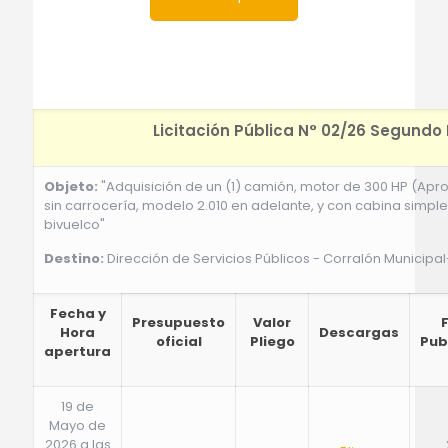
Licitación Pública N° 02/26 Segundo
Objeto:
"Adquisición de un (1) camión, motor de 300 HP (Ap
sin carrocería, modelo 2.010 en adelante, y con cabina simple 
bivuelco"
Destino:
Dirección de Servicios Públicos - Corralón Municipal
Fecha y
Presupuesto
Valor
Hora
Descargas
oficial
Pliego
Pub
apertura
19 de
Mayo de
2026 a las