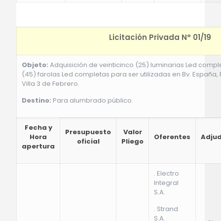
Licitación Privada N° 01/19
Objeto:
Adquisición de veinticinco (25) luminarias Led compl
(45) farolas Led completas para ser utilizadas en Bv. España, 
Villa 3 de Febrero.
Destino:
Para alumbrado público.
Fecha y
Presupuesto
Valor
Hora
Oferentes
Adjud
oficial
Pliego
apertura
. Electro
Integral
S.A.
. Strand
S.A.