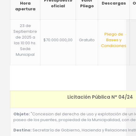
Presupuesto
Valor
Hora
Descargas
O
oficial
Pliego
apertura
23 de
Septiembre
Pliego de
de 2025 a
$70.000.000,00
Gratuito
Bases y
las 10:00 hs.
Condiciones
Sede
Municipal
Licitación Pública N° 04/24
Objeto:
"Concesion del derecho de uso y explotación de un lo
paseo de los puentes, propiedad de la Municipalidad, con des
Destino:
Secretaría de Gobierno, Hacienda y Relaciones Insti