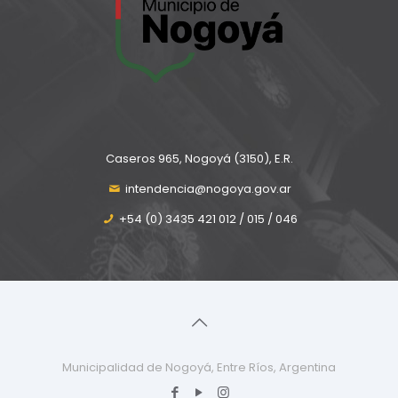
Caseros 965, Nogoyá (3150), E.R.
intendencia@nogoya.gov.ar
+54 (0) 3435 421 012 / 015 / 046
Municipalidad de Nogoyá, Entre Ríos, Argentina