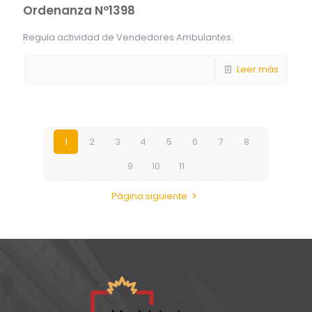
Ordenanza Nº1398
Regula actividad de Vendedores Ambulantes.
Leer más
1
2
3
4
5
6
7
8
9
10
11
Página siguiente