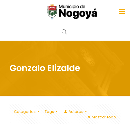
Gonzalo Elizalde
Categorías
Tags
Autores
Mostrar todo