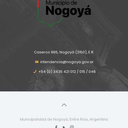
Caseros 965, Nogoyá (3150), E.R.
intendencia@nogoya.gov.ar
+54 (0) 3435 421 012 / 015 / 046
Municipalidad de Nogoyá, Entre Ríos, Argentina