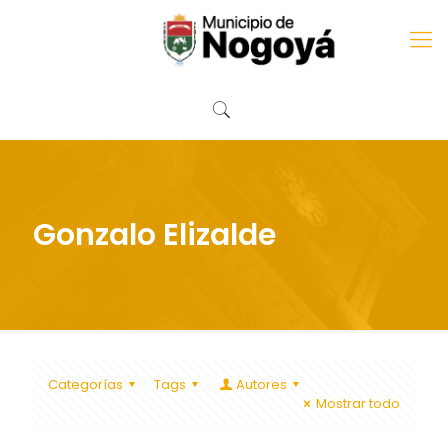
Gonzalo Elizalde
Categorías
Tags
Autores
Mostrar todo