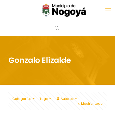
Gonzalo Elizalde
Categorías
Tags
Autores
Mostrar todo