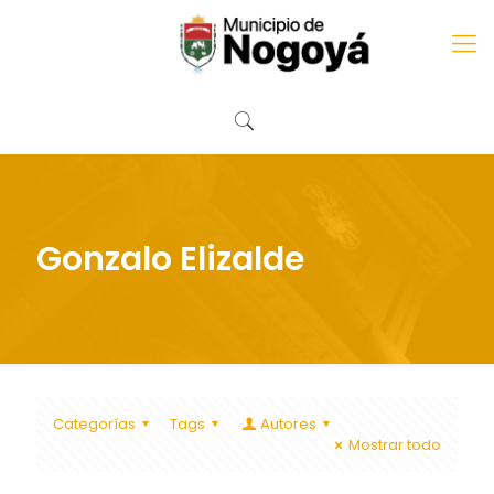
Gonzalo Elizalde
Categorías
Tags
Autores
Mostrar todo