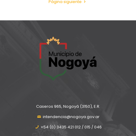
Página siguiente
Caseros 965, Nogoyá (3150), E.R.
intendencia@nogoya.gov.ar
+54 (0) 3435 421 012 / 015 / 046