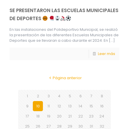
SE PRESENTARON LAS ESCUELAS MUNICIPALES
DE DEPORTES
En las instalaciones del Polideportivo Municipal, se realizó
la presentación de las diferentes Escuelas Municipales de
Deportes que se llevaran a cabo durante el 2024. En
[…]
Leer más
Página anterior
1
2
3
4
5
6
7
8
9
10
11
12
13
14
15
16
17
18
19
20
21
22
23
24
25
26
27
28
29
30
31
32