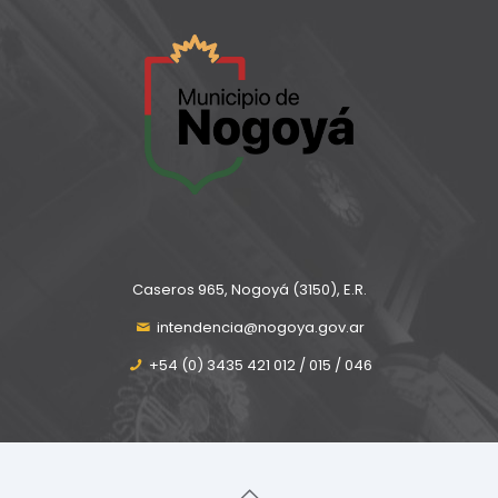
Caseros 965, Nogoyá (3150), E.R.
intendencia@nogoya.gov.ar
+54 (0) 3435 421 012 / 015 / 046