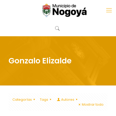
Gonzalo Elizalde
Categorías
Tags
Autores
Mostrar todo