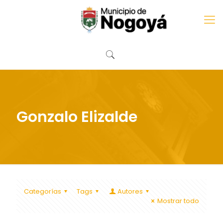
Gonzalo Elizalde
Categorías
Tags
Autores
Mostrar todo