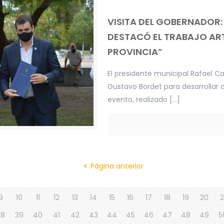
VISITA DEL GOBERNADOR:
DESTACÓ EL TRABAJO ART
PROVINCIA”
El presidente municipal Rafael 
Gustavo Bordet para desarrollar d
evento, realizado
[…]
Página anterior
9
10
11
12
13
14
15
16
17
18
19
20
2
38
39
40
41
42
43
44
45
46
47
48
49
5