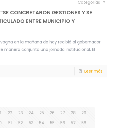
Categorías
 “SE CONCRETARON GESTIONES Y SE
ICULADO ENTRE MUNICIPIO Y
Cavagna en la mañana de hoy recibió al gobernador
e manera conjunta una jornada institucional. El
Leer más
1
22
23
24
25
26
27
28
29
0
51
52
53
54
55
56
57
58