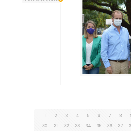
1
2
3
4
5
6
7
8
30
31
32
33
34
35
36
37