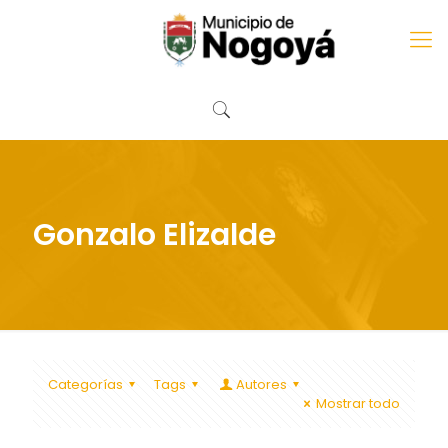
Gonzalo Elizalde
Categorías
Tags
Autores
Mostrar todo