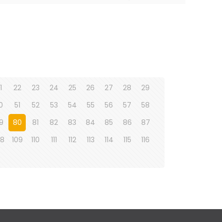
1
22
23
24
25
26
27
28
29
0
51
52
53
54
55
56
57
58
9
80
81
82
83
84
85
86
87
08
109
110
111
112
113
114
115
116