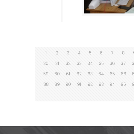
1
2
3
4
5
6
7
8
30
31
32
33
34
35
36
37
59
60
61
62
63
64
65
66
88
89
90
91
92
93
94
95