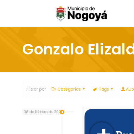
Gonzalo Elizal
Filtrar por
Categorías
Tags
Aut
08 de febrero de 2021