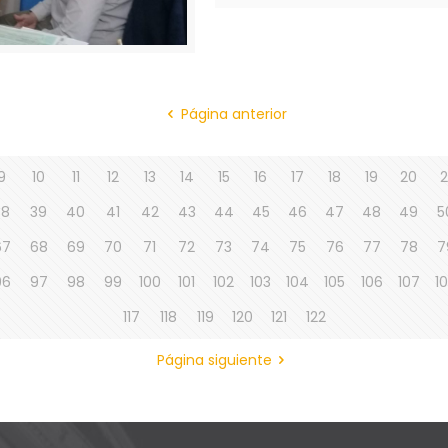
Página anterior
9
10
11
12
13
14
15
16
17
18
19
20
2
38
39
40
41
42
43
44
45
46
47
48
49
5
67
68
69
70
71
72
73
74
75
76
77
78
7
96
97
98
99
100
101
102
103
104
105
106
107
1
117
118
119
120
121
122
Página siguiente