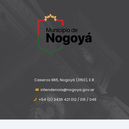
Caseros 965, Nogoyá (3150), E.R.
intendencia@nogoya.gov.ar
+54 (0) 3435 421 012 / 015 / 046