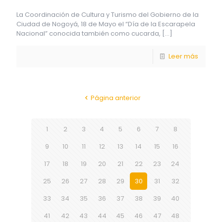
La Coordinación de Cultura y Turismo del Gobierno de la
Ciudad de Nogoyá, 18 de Mayo el “Día de la Escarapela
Nacional” conocida también como cucarda,
[…]
Leer más
Página anterior
1
2
3
4
5
6
7
8
9
10
11
12
13
14
15
16
17
18
19
20
21
22
23
24
25
26
27
28
29
30
31
32
33
34
35
36
37
38
39
40
41
42
43
44
45
46
47
48