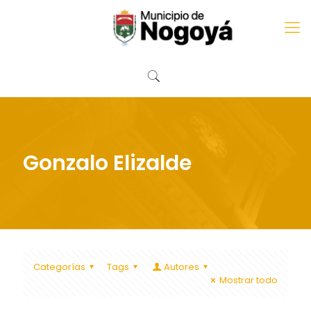
Gonzalo Elizalde
Categorías
Tags
Autores
Mostrar todo