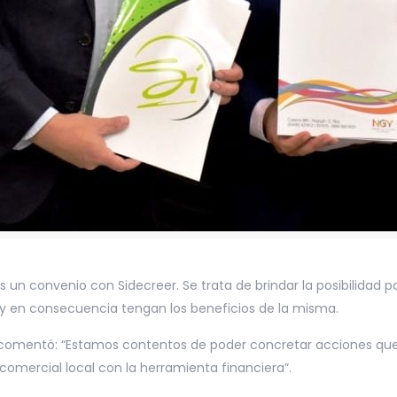
 un convenio con Sidecreer. Se trata de brindar la posibilidad
l y en consecuencia tengan los beneficios de la misma.
a comentó: “Estamos contentos de poder concretar acciones que
d comercial local con la herramienta financiera”.