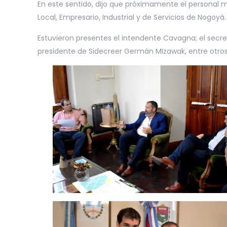
En este sentido, dijo que próximamente el personal m
Local, Empresario, Industrial y de Servicios de Nogoyá.
Estuvieron presentes el intendente Cavagna; el secret
presidente de Sidecreer Germán MIzawak, entre otros