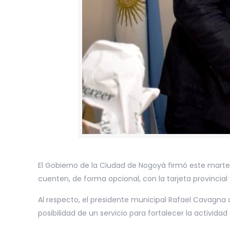
El Gobierno de la Ciudad de Nogoyá firmó este martes
cuenten, de forma opcional, con la tarjeta provincia
Al respecto, el presidente municipal Rafael Cavagn
posibilidad de un servicio para fortalecer la activida