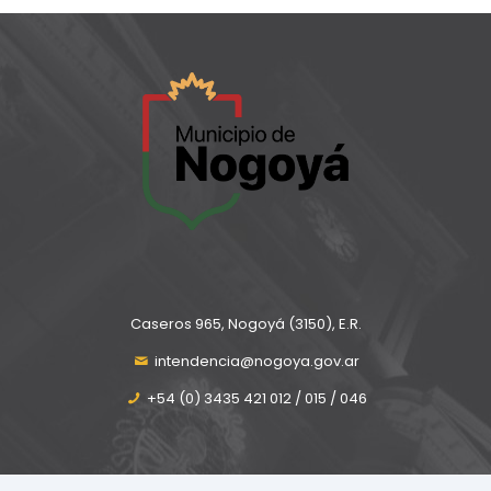
Caseros 965, Nogoyá (3150), E.R.
intendencia@nogoya.gov.ar
+54 (0) 3435 421 012 / 015 / 046