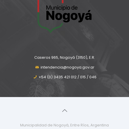
Caseros 965, Nogoyá (3150), E.R.
intendencia@nogoya.gov.ar
+54 (0) 3435 421 012 / 015 / 046
Municipalidad de Nogoyá, Entre Ríos, Argentina