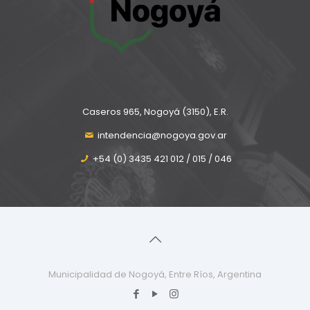
Caseros 965, Nogoyá (3150), E.R.
intendencia@nogoya.gov.ar
+54 (0) 3435 421 012 / 015 / 046
Municipalidad de Nogoyá, Entre Ríos, Argentina