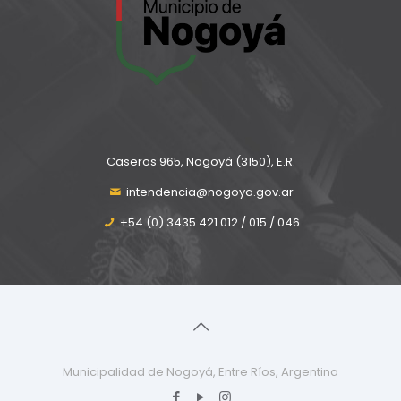
Caseros 965, Nogoyá (3150), E.R.
intendencia@nogoya.gov.ar
+54 (0) 3435 421 012 / 015 / 046
Municipalidad de Nogoyá, Entre Ríos, Argentina