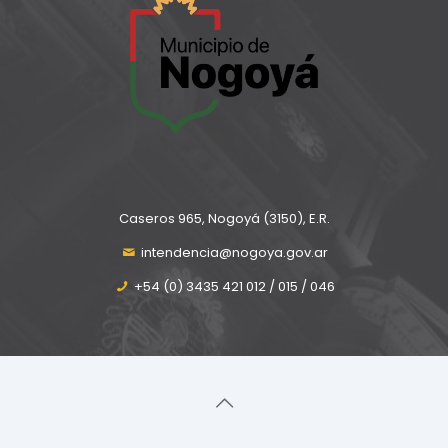
Caseros 965, Nogoyá (3150), E.R.
intendencia@nogoya.gov.ar
+54 (0) 3435 421 012 / 015 / 046