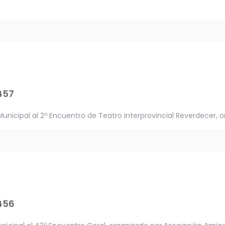
457
unicipal al 2º Encuentro de Teatro Interprovincial Reverdecer, or
456