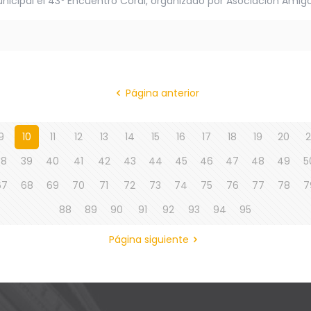
unicipal el 43º Encuentro Coral, organizado por Asociación Amigo
Página anterior
9
10
11
12
13
14
15
16
17
18
19
20
2
38
39
40
41
42
43
44
45
46
47
48
49
5
67
68
69
70
71
72
73
74
75
76
77
78
7
88
89
90
91
92
93
94
95
Página siguiente