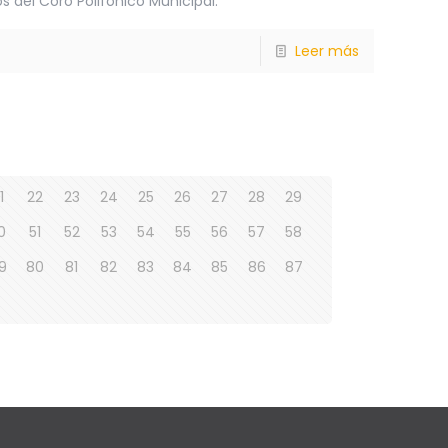
s del Coro Polifónico Municipal.
Leer más
1
22
23
24
25
26
27
28
29
0
51
52
53
54
55
56
57
58
9
80
81
82
83
84
85
86
87