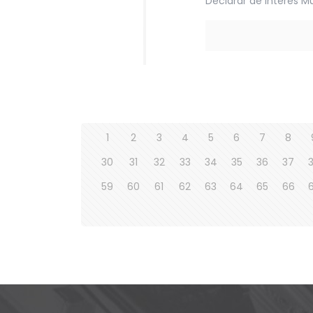
Declarar de Interés M
1
2
3
4
5
6
7
8
30
31
32
33
34
35
36
37
59
60
61
62
63
64
65
66