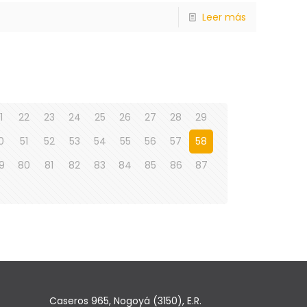
Leer más
1
22
23
24
25
26
27
28
29
0
51
52
53
54
55
56
57
58
9
80
81
82
83
84
85
86
87
Caseros 965, Nogoyá (3150), E.R.