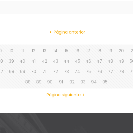
Página anterior
9
10
11
12
13
14
15
16
17
18
19
20
2
38
39
40
41
42
43
44
45
46
47
48
49
5
67
68
69
70
71
72
73
74
75
76
77
78
7
88
89
90
91
92
93
94
95
Página siguiente