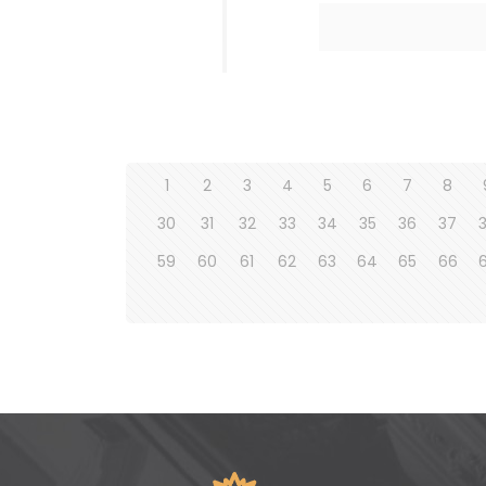
1
2
3
4
5
6
7
8
30
31
32
33
34
35
36
37
59
60
61
62
63
64
65
66