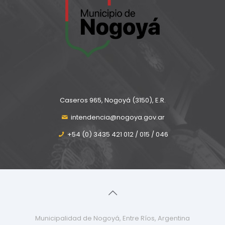
Caseros 965, Nogoyá (3150), E.R.
intendencia@nogoya.gov.ar
+54 (0) 3435 421 012 / 015 / 046
Municipalidad de Nogoyá, Entre Ríos, Argentina