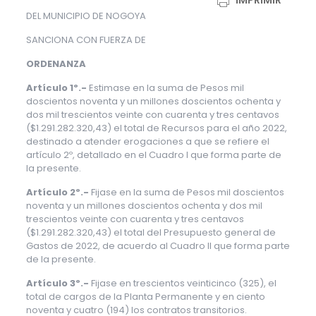
IMPRIMIR
DEL MUNICIPIO DE NOGOYA
SANCIONA CON FUERZA DE
ORDENANZA
Artículo 1º.-
Estimase en la suma de Pesos mil
doscientos noventa y un millones doscientos ochenta y
dos mil trescientos veinte con cuarenta y tres centavos
($1.291.282.320,43) el total de Recursos para el año 2022,
destinado a atender erogaciones a que se refiere el
artículo 2º, detallado en el Cuadro I que forma parte de
la presente.
Artículo 2º.-
Fijase en la suma de Pesos mil doscientos
noventa y un millones doscientos ochenta y dos mil
trescientos veinte con cuarenta y tres centavos
($1.291.282.320,43) el total del Presupuesto general de
Gastos de 2022, de acuerdo al Cuadro II que forma parte
de la presente.
Artículo 3º.-
Fijase en trescientos veinticinco (325), el
total de cargos de la Planta Permanente y en ciento
noventa y cuatro (194) los contratos transitorios.