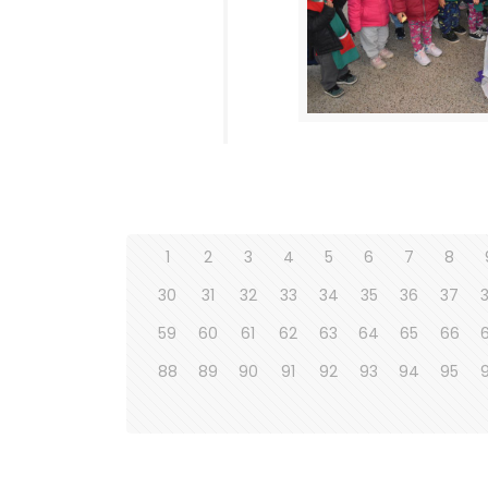
1
2
3
4
5
6
7
8
30
31
32
33
34
35
36
37
59
60
61
62
63
64
65
66
88
89
90
91
92
93
94
95