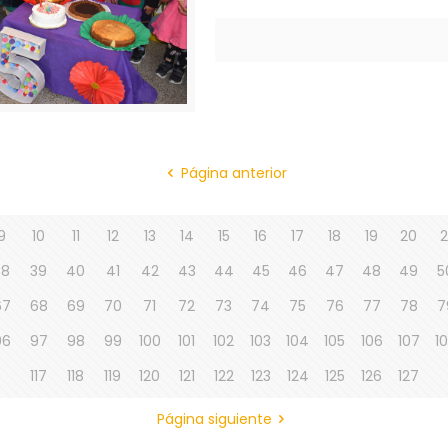
Página anterior
9
10
11
12
13
14
15
16
17
18
19
20
2
38
39
40
41
42
43
44
45
46
47
48
49
5
67
68
69
70
71
72
73
74
75
76
77
78
7
96
97
98
99
100
101
102
103
104
105
106
107
1
117
118
119
120
121
122
123
124
125
126
127
Página siguiente