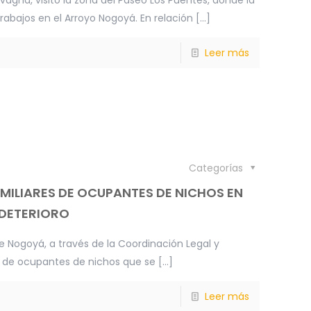
avagna, visitó la zona del Paseo Los Puentes, donde la
trabajos en el Arroyo Nogoyá. En relación
[…]
Leer más
Categorías
ILIARES DE OCUPANTES DE NICHOS EN
DETERIORO
e Nogoyá, a través de la Coordinación Legal y
s de ocupantes de nichos que se
[…]
Leer más