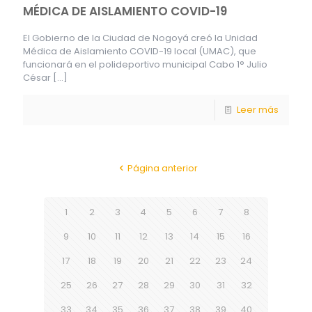
MÉDICA DE AISLAMIENTO COVID-19
El Gobierno de la Ciudad de Nogoyá creó la Unidad
Médica de Aislamiento COVID-19 local (UMAC), que
funcionará en el polideportivo municipal Cabo 1° Julio
César
[…]
Leer más
Página anterior
1
2
3
4
5
6
7
8
9
10
11
12
13
14
15
16
17
18
19
20
21
22
23
24
25
26
27
28
29
30
31
32
33
34
35
36
37
38
39
40