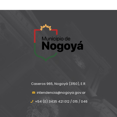
Caseros 965, Nogoyá (3150), E.R.
intendencia@nogoya.gov.ar
+54 (0) 3435 421 012 / 015 / 046