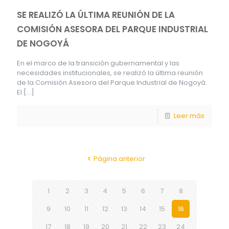
SE REALIZÓ LA ÚLTIMA REUNIÓN DE LA
COMISIÓN ASESORA DEL PARQUE INDUSTRIAL
DE NOGOYÁ
En el marco de la transición gubernamental y las
necesidades institucionales, se realizó la última reunión
de la Comisión Asesora del Parque Industrial de Nogoyá.
El
[…]
Leer más
Página anterior
1
2
3
4
5
6
7
8
9
10
11
12
13
14
15
16
17
18
19
20
21
22
23
24