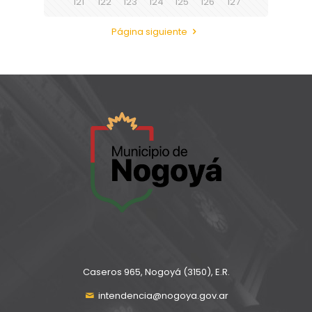
121
122
123
124
125
126
127
Página siguiente
Caseros 965, Nogoyá (3150), E.R.
intendencia@nogoya.gov.ar