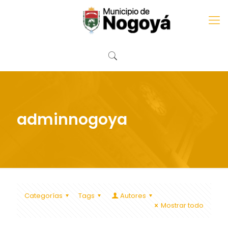
adminnogoya
Categorías
Tags
Autores
Mostrar todo