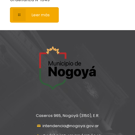
Leer más
Caseros 965, Nogoyá (3150), E.R.
intendencia@nogoya.gov.ar