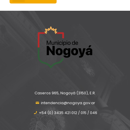
Caseros 965, Nogoyá (3150), E.R.
intendencia@nogoya.gov.ar
+54 (0) 3435 421 012 / 015 / 046