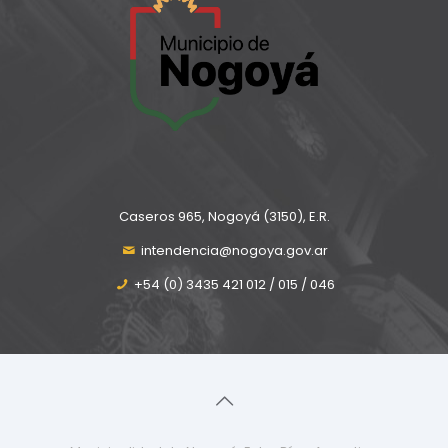
Caseros 965, Nogoyá (3150), E.R.
intendencia@nogoya.gov.ar
+54 (0) 3435 421 012 / 015 / 046