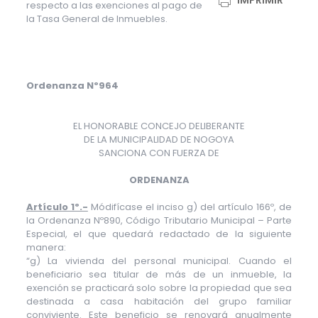
IMPRIMIR
respecto a las exenciones al pago de
la Tasa General de Inmuebles.
Ordenanza Nº964
EL HONORABLE CONCEJO DELIBERANTE
DE LA MUNICIPALIDAD DE NOGOYA
SANCIONA CON FUERZA DE
ORDENANZA
Artículo 1º.-
Módifícase el inciso g) del artículo 166º, de
la Ordenanza Nº890, Código Tributario Municipal – Parte
Especial, el que quedará redactado de la siguiente
manera:
“g) La vivienda del personal municipal. Cuando el
beneficiario sea titular de más de un inmueble, la
exención se practicará solo sobre la propiedad que sea
destinada a casa habitación del grupo familiar
conviviente. Este beneficio se renovará anualmente