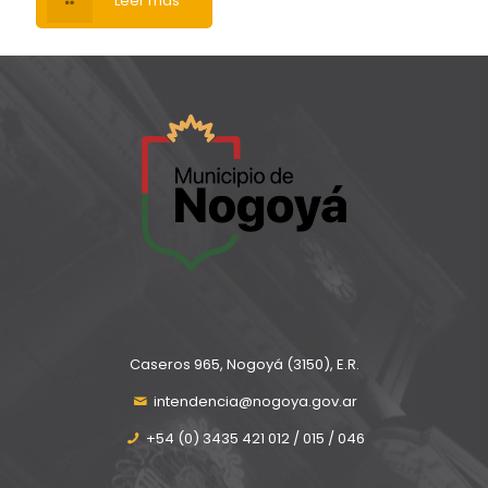
Leer más
Caseros 965, Nogoyá (3150), E.R.
intendencia@nogoya.gov.ar
+54 (0) 3435 421 012 / 015 / 046