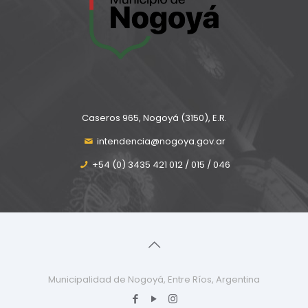
Caseros 965, Nogoyá (3150), E.R.
intendencia@nogoya.gov.ar
+54 (0) 3435 421 012 / 015 / 046
Municipalidad de Nogoyá, Entre Ríos, Argentina