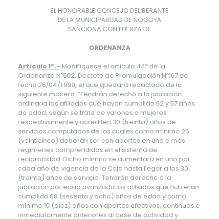
EL HONORABLE CONCEJO DELIBERANTE
DE LA MUNICIPALIDAD DE NOGOYA
SANCIONA CON FUERZA DE
ORDENANZA
Artículo 1º.-
Modifíquese el artículo 44º de la
Ordenanza Nº502, Decreto de Promulgación Nº167 de
fecha 26/04/1.999, el que quedará redactado de la
siguiente manera: “Tendrán derecho a la jubilación
ordinaria los afiliados que hayan cumplido 62 y 57 años
de edad, según se trate de varones o mujeres
respectivamente y acrediten 30 (treinta) años de
servicios computados de los cuales como mínimo 25
(veinticinco) deberán ser con aportes en uno o más
regímenes comprendidos en el sistema de
reciprocidad. Dicho mínimo se aumentará en uno por
cada año de vigencia de la Caja hasta llegar a los 30
(treinta) años de servicio. Tendrán derecho a la
jubilación por edad avanzada los afiliados que hubieran
cumplido 68 (sesenta y ocho) años de edad y como
mínimo 10 (diez) años con aportes efectivos, continuos e
inmediatamente anteriores al cese de actividad y