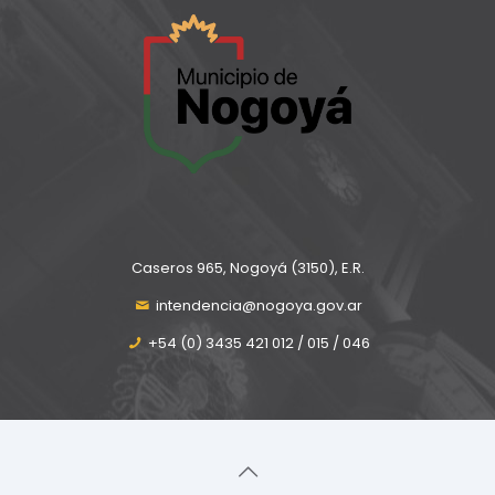
Caseros 965, Nogoyá (3150), E.R.
intendencia@nogoya.gov.ar
+54 (0) 3435 421 012 / 015 / 046