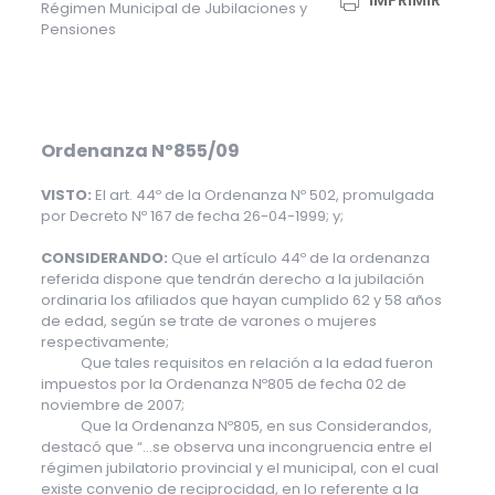
IMPRIMIR
Régimen Municipal de Jubilaciones y
Pensiones
Ordenanza Nº855/09
VISTO:
El art. 44º de la Ordenanza Nº 502, promulgada
por Decreto Nº 167 de fecha 26-04-1999; y;
CONSIDERANDO:
Que el artículo 44º de la ordenanza
referida dispone que tendrán derecho a la jubilación
ordinaria los afiliados que hayan cumplido 62 y 58 años
de edad, según se trate de varones o mujeres
respectivamente;
Que tales requisitos en relación a la edad fueron
impuestos por la Ordenanza Nº805 de fecha 02 de
noviembre de 2007;
Que la Ordenanza Nº805, en sus Considerandos,
destacó que “…se observa una incongruencia entre el
régimen jubilatorio provincial y el municipal, con el cual
existe convenio de reciprocidad, en lo referente a la