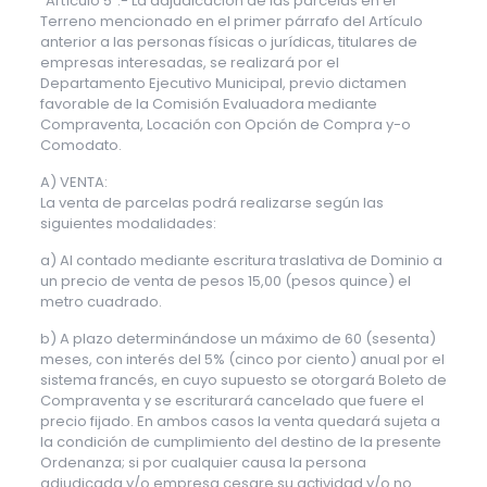
“Artículo 5º.- La adjudicación de las parcelas en el
Terreno mencionado en el primer párrafo del Artículo
anterior a las personas físicas o jurídicas, titulares de
empresas interesadas, se realizará por el
Departamento Ejecutivo Municipal, previo dictamen
favorable de la Comisión Evaluadora mediante
Compraventa, Locación con Opción de Compra y-o
Comodato.
A) VENTA:
La venta de parcelas podrá realizarse según las
siguientes modalidades:
a) Al contado mediante escritura traslativa de Dominio a
un precio de venta de pesos 15,00 (pesos quince) el
metro cuadrado.
b) A plazo determinándose un máximo de 60 (sesenta)
meses, con interés del 5% (cinco por ciento) anual por el
sistema francés, en cuyo supuesto se otorgará Boleto de
Compraventa y se escriturará cancelado que fuere el
precio fijado. En ambos casos la venta quedará sujeta a
la condición de cumplimiento del destino de la presente
Ordenanza; si por cualquier causa la persona
adjudicada y/o empresa cesare su actividad y/o no