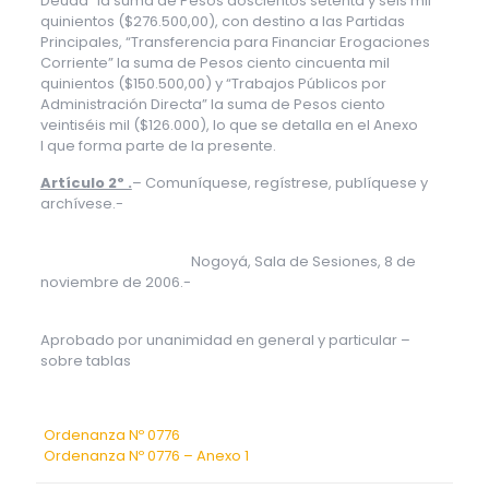
Deuda” la suma de Pesos doscientos setenta y seis mil
quinientos ($276.500,00), con destino a las Partidas
Principales, “Transferencia para Financiar Erogaciones
Corriente” la suma de Pesos ciento cincuenta mil
quinientos ($150.500,00) y “Trabajos Públicos por
Administración Directa” la suma de Pesos ciento
veintiséis mil ($126.000), lo que se detalla en el Anexo
I que forma parte de la presente.
Artículo 2º .
– Comuníquese, regístrese, publíquese y
archívese.-
Nogoyá, Sala de Sesiones, 8 de
noviembre de 2006.-
Aprobado por unanimidad en general y particular –
sobre tablas
Ordenanza Nº 0776
Ordenanza Nº 0776 – Anexo 1