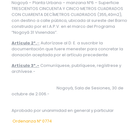
Nogoyá – Planta Urbana – manzana Nº6 – Superficie
TRESCIENTOS CINCUENTA Y CINCO METROS CUADRADOS
CON CUARENTA DECÍMETROS CUADRADOS (355,40m2),
con destino a calle pública, ubicada al sureste del Barrio
construido por el I.A.P.V. en el marco del Programa
“Nogoyá 31 Viviendas”.
Artículo 2º.
–
Autorízase al D. E. a suscribir la
documentación que fuere menester para concretar la
donación aceptada por el artículo precedente.
Artículo 3º.-
Comuníquese, publíquese, regístrese y
archívese.-
Nogoyá, Sala de Sesiones, 30 de
octubre de 2.006.-
Aprobado por unanimidad en general y particular
Ordenanza Nº 0774