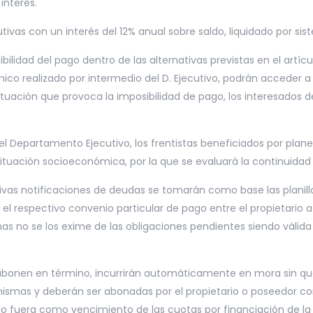
interés.
tivas con un interés del 12% anual sobre saldo, liquidado por si
bilidad del pago dentro de las alternativas previstas en el artí
ómico realizado por intermedio del D. Ejecutivo, podrán accede
a situación que provoca la imposibilidad de pago, los interesados
 Departamento Ejecutivo, los frentistas beneficiados por planes
 situación socioeconómica, por la que se evaluará la continuida
tivas notificaciones de deudas se tomarán como base las planill
el respectivo convenio particular de pago entre el propietario a
mas no se los exime de las obligaciones pendientes siendo válida
abonen en término, incurrirán automáticamente en mora sin que s
mismas y deberán ser abonadas por el propietario o poseedor con 
o lo fuera como vencimiento de las cuotas por financiación de la