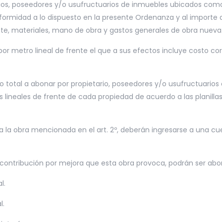
ios, poseedores y/o usufructuarios de inmuebles ubicados como fre
ormidad a lo dispuesto en la presente Ordenanza y al importe qu
te, materiales, mano de obra y gastos generales de obra nueva
 por metro lineal de frente el que a sus efectos incluye costo c
o total a abonar por propietario, poseedores y/o usufructuarios a
tros lineales de frente de cada propiedad de acuerdo a las planill
a la obra mencionada en el art. 2º, deberán ingresarse a una c
r contribución por mejora que esta obra provoca, podrán ser ab
l.
l.