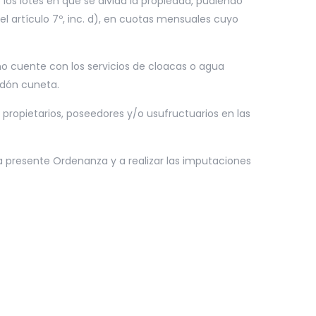
e los lotes en que se divida la propiedad, pudiendo
l artículo 7º, inc. d), en cuotas mensuales cuyo
no cuente con los servicios de cloacas o agua
ordón cuneta.
s propietarios, poseedores y/o usufructuarios en las
la presente Ordenanza y a realizar las imputaciones