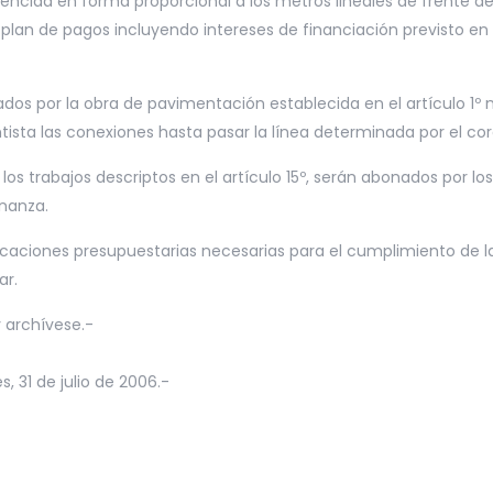
o vencida en forma proporcional a los metros lineales de frente d
lan de pagos incluyendo intereses de financiación previsto en e
dos por la obra de pavimentación establecida en el artículo 1º 
entista las conexiones hasta pasar la línea determinada por el c
los trabajos descriptos en el artículo 15º, serán abonados por lo
enanza.
ificaciones presupuestarias necesarias para el cumplimiento de 
ar.
 archívese.-
, 31 de julio de 2006.-