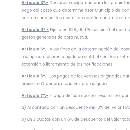
Artículo 3º.-
Declárese obligatorio para los propietar
pago del costo que determine este Municipio de conf
conformado por los costos de cordón cuneta existen
Artículo 4º.-
Fíjase en $100,00 (Pesos cien) el costo
gastos generales de obra nueva.
Artículo 5º.-
A los fines de la determinación del cost
multiplicará el precio fijado en el Art. 4º por los me
extensión o libramiento de las notificaciones.
Artículo 6º.-
Los pagos de los vecinos originados par
presente Ordenanza una vez promulgada.
Artículo 7º.-
El pago de los importes resultantes po
a) Al contado con un descuento del 10% del valor tota
b) En 3 cuotas con un 6% de descuento del valor tota