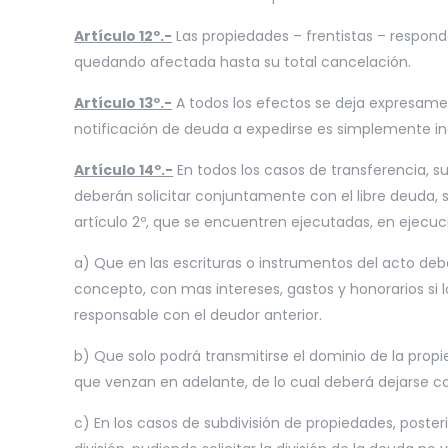
Artículo 12º.-
Las propiedades – frentistas – responde
quedando afectada hasta su total cancelación.
Artículo 13º.-
A todos los efectos se deja expresamen
notificación de deuda a expedirse es simplemente ind
Artículo 14º.-
En todos los casos de transferencia, s
deberán solicitar conjuntamente con el libre deuda, s
artículo 2º, que se encuentren ejecutadas, en ejec
a) Que en las escrituras o instrumentos del acto debe
concepto, con mas intereses, gastos y honorarios si 
responsable con el deudor anterior.
b) Que solo podrá transmitirse el dominio de la prop
que venzan en adelante, de lo cual deberá dejarse c
c) En los casos de subdivisión de propiedades, poste