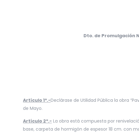
Dto. de Promulgación 
Artículo 1º.-
Declárase de Utilidad Pública la obra “
de Mayo.
Artículo 2º.-
La obra está compuesta por renivelaci
base, carpeta de hormigón de espesor 18 cm. con mall