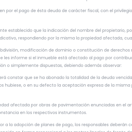
n por el pago de ésta deuda de carácter fiscal, con el privilegi
te establecido que la indicación del nombre del propietario, p
icativo, respondiendo por la misma la propiedad afectada, cualq
ubdivisión, modificación de dominio o constitución de derechos r
e les informe si el inmueble está afectado al pago por contribu
ución o simplemente dispuestas, debiendo además observar:
rá constar que se ha abonado la totalidad de la deuda vencida l
los hubiese, o en su defecto la aceptación expresa de la misma p
iedad afectada por obras de pavimentación enunciadas en el art
onstancia en los respectivos instrumentos.
rior a la adopción de planes de pago, los responsables deberán c