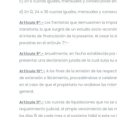
c) En 6 cuotas iguales, mensuales y consecutivas sin 
d) En 12, 24 o 36 cuotas iguales, mensuales y consecu
Artículo 8º.-
Los frentistas que demuestren la imposi
transitoria, lo que surgirá de un estudio socio-econ
el interés de financiación de la presente. Al cesar l
previstas en el artículo 7º.-
Artículo 9º.-
Anualmente, en fecha establecida por el
presentar una declaración jurada de la cual surja su
Artículo 10º.-
A los fines de la emisión de las respec
de extensión o libramiento, procediéndose a celebrar 
en el caso de que el propietario no recibiese las mis
general.
Artículo 11º.-
Las cuotas de liquidaciones que no se 
requerimiento judicial, al simple vencimiento de las 
los días 15 de cada mes o el posterior hábil si este n