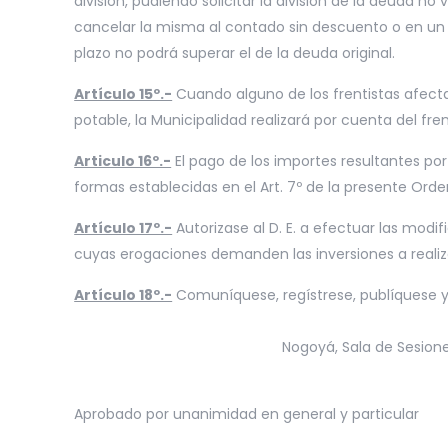
división, pudiendo solicitar la división de la deuda n
cancelar la misma al contado sin descuento o en un p
plazo no podrá superar el de la deuda original.
Artículo 15º.-
Cuando alguno de los frentistas afecta
potable, la Municipalidad realizará por cuenta del fr
Articulo 16º.-
El pago de los importes resultantes por 
formas establecidas en el Art. 7º de la presente Ord
Artículo 17º.-
Autorizase al D. E. a efectuar las mod
cuyas erogaciones demanden las inversiones a realiz
Artículo 18º.-
Comuníquese, regístrese, publíquese y
Nogoyá, Sala de Sesiones
Aprobado por unanimidad en general y particular