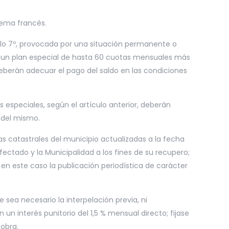
stema francés.
culo 7º, provocada por una situación permanente o
r a un plan especial de hasta 60 cuotas mensuales más
 deberán adecuar el pago del saldo en las condiciones
 especiales, según el artículo anterior, deberán
d del mismo.
as catastrales del municipio actualizadas a la fecha
fectado y la Municipalidad a los fines de su recupero;
 en este caso la publicación periodística de carácter
ea necesario la interpelación previa, ni
un interés punitorio del 1,5 % mensual directo; fijase
 obra.