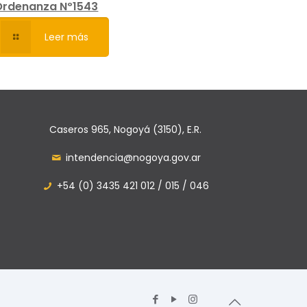
Ordenanza Nº1543
Leer más
Caseros 965, Nogoyá (3150), E.R.
intendencia@nogoya.gov.ar
+54 (0) 3435 421 012 / 015 / 046