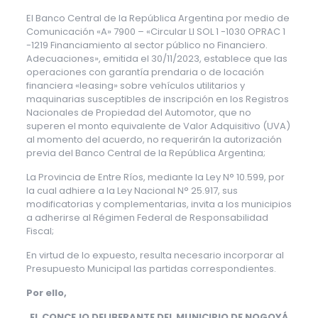
El Banco Central de la República Argentina por medio de
Comunicación «A» 7900 – «Circular Ll SOL 1 -1030 OPRAC 1
-1219 Financiamiento al sector público no Financiero.
Adecuaciones», emitida el 30/11/2023, establece que las
operaciones con garantía prendaria o de locación
financiera «leasing» sobre vehículos utilitarios y
maquinarias susceptibles de inscripción en los Registros
Nacionales de Propiedad del Automotor, que no
superen el monto equivalente de Valor Adquisitivo (UVA)
al momento del acuerdo, no requerirán la autorización
previa del Banco Central de la República Argentina;
La Provincia de Entre Ríos, mediante la Ley N° 10.599, por
la cual adhiere a la Ley Nacional N° 25.917, sus
modificatorias y complementarias, invita a los municipios
a adherirse al Régimen Federal de Responsabilidad
Fiscal;
En virtud de lo expuesto, resulta necesario incorporar al
Presupuesto Municipal las partidas correspondientes.
Por ello,
EL CONCEJO DELIBERANTE DEL MUNICIPIO DE NOGOYÁ