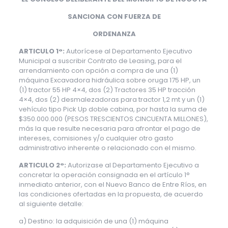
SANCIONA CON FUERZA DE
ORDENANZA
ARTICULO 1°:
Autorícese al Departamento Ejecutivo
Municipal a suscribir Contrato de Leasing, para el
arrendamiento con opción a compra de una (1)
máquina Excavadora hidráulica sobre oruga 175 HP, un
(1) tractor 55 HP 4×4, dos (2) Tractores 35 HP tracción
4×4, dos (2) desmalezadoras para tractor 1,2 mt y un (1)
vehículo tipo Pick Up doble cabina, por hasta la suma de
$350.000.000 (PESOS TRESCIENTOS CINCUENTA MILLONES),
más la que resulte necesaria para afrontar el pago de
intereses, comisiones y/o cualquier otro gasto
administrativo inherente o relacionado con el mismo.
ARTICULO 2°:
Autorizase al Departamento Ejecutivo a
concretar la operación consignada en el artículo 1°
inmediato anterior, con el Nuevo Banco de Entre Ríos, en
las condiciones ofertadas en la propuesta, de acuerdo
al siguiente detalle:
a) Destino: la adquisición de una (1) máquina