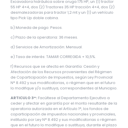
Excavadora hidráulica sobre oruga 175 HP, un (1) tractor
55 HP 4×4, dos (2) Tractores 35 HP tracción 4×4, dos (2)
desmalezadoras para tractor 1,2 mt y un (1) un vehículo
tipo Pick Up doble cabina.
b) Moneda de pago: Pesos.
c) Plazo de la operatoria: 36 meses.
d) Servicios de Amortización: Mensual.
e) Tasa de interés: TAMAR CORREGIDA + 10,5%.
f) Recursos que se afecta en Garantía: Cesión y
Afectación de los Recursos provenientes del Régimen
de Coparticipación de Impuestos, según Ley Provincial
N° 8.492 y sus modificatorias, o régimen que en el futuro
lo modifique y/o sustituya, correspondientes al Municipio.
ARTICULO 3°:
Facúltese al Departamento Ejecutivo a
ceder y afectar en garantía por el monto resultante de la
operatoria autorizada en el Artículo 1°, los fondos de
coparticipación de impuestos nacionales y provinciales,
instituido por Ley N° 8.492 y sus modificatorias o régimen
que en el futuro lo modifique o sustituya, durante el plazo