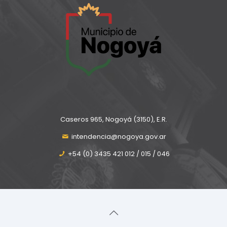
Caseros 965, Nogoyá (3150), E.R.
intendencia@nogoya.gov.ar
+54 (0) 3435 421 012 / 015 / 046