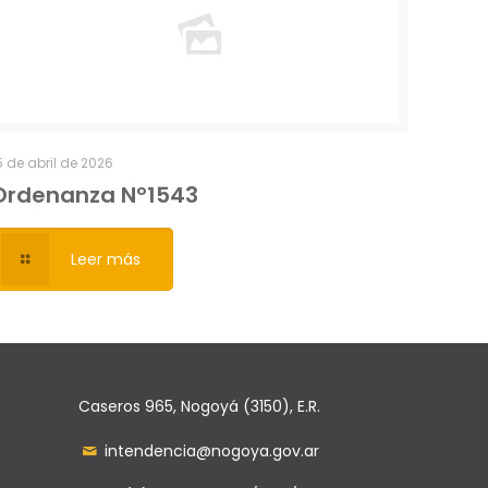
5 de abril de 2026
Ordenanza Nº1543
Leer más
Caseros 965, Nogoyá (3150), E.R.
intendencia@nogoya.gov.ar