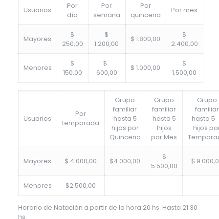
Por
Por
Por
Usuarios
Por mes
día
semana
quincena
$
$
$
Mayores
$ 1.800,00
250,00
1.200,00
2.400,00
$
$
$
Menores
$ 1.000,00
150,00
600,00
1.500,00
Grupo
Grupo
Grupo
familiar
familiar
familiar
Por
Usuarios
hasta 5
hasta 5
hasta 
temporada
hijos por
hijos
hijos po
Quincena
por Mes
Tempora
$
Mayores
$ 4.000,00
$4.000,00
$ 9.000,
5.500,00
Menores
$2.500,00
Horario de Natación a partir de la hora 20 hs. Hasta 21:30
hs.