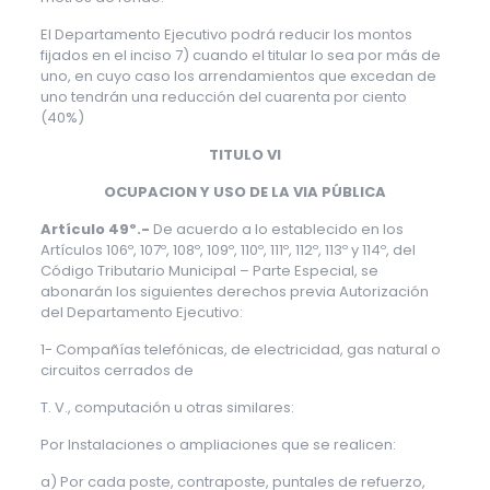
El Departamento Ejecutivo podrá reducir los montos
fijados en el inciso 7) cuando el titular lo sea por más de
uno, en cuyo caso los arrendamientos que excedan de
uno tendrán una reducción del cuarenta por ciento
(40%)
TITULO VI
OCUPACION Y USO DE LA VIA PÚBLICA
Artículo 49º.-
De acuerdo a lo establecido en los
Artículos 106º, 107º, 108º, 109º, 110º, 111º, 112º, 113º y 114º, del
Código Tributario Municipal – Parte Especial, se
abonarán los siguientes derechos previa Autorización
del Departamento Ejecutivo:
1- Compañías telefónicas, de electricidad, gas natural o
circuitos cerrados de
T. V., computación u otras similares:
Por Instalaciones o ampliaciones que se realicen:
a) Por cada poste, contraposte, puntales de refuerzo,