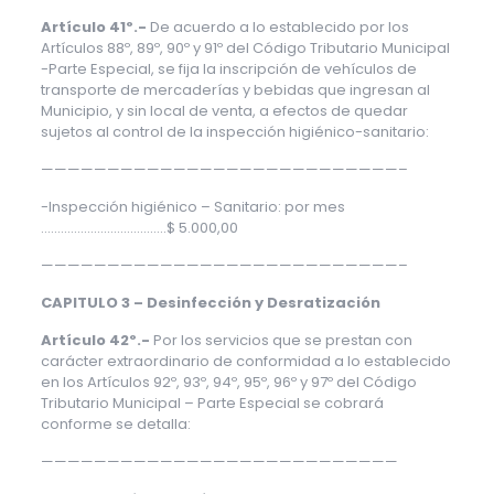
Artículo 41º.-
De acuerdo a lo establecido por los
Artículos 88º, 89º, 90º y 91º del Código Tributario Municipal
-Parte Especial, se fija la inscripción de vehículos de
transporte de mercaderías y bebidas que ingresan al
Municipio, y sin local de venta, a efectos de quedar
sujetos al control de la inspección higiénico-sanitario:
———————————————————————————–
-Inspección higiénico – Sanitario: por mes
………………………………..$ 5.000,00
———————————————————————————–
CAPITULO 3 – Desinfección y Desratización
Artículo 42º.-
Por los servicios que se prestan con
carácter extraordinario de conformidad a lo establecido
en los Artículos 92º, 93º, 94º, 95º, 96º y 97º del Código
Tributario Municipal – Parte Especial se cobrará
conforme se detalla:
———————————————————————————