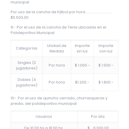
municipal
Por uso de la cancha de fútbol por hora …………………………
$5.500,00
9- Por el uso de la cancha de Tenis ubicadas en el
Polideportivo Municipal
Unidad de
Importe
Importe
Categorías
Medida
sin luz
con luz
Singles (2
Por hora
$ 1.000.-
$ 1.500.-
jugadores)
Dobles (4
Por hora
$1.200.-
$ 1.800.-
jugadores)
10- Por el uso de quincho cerrado, churrasqueras y
predio, del polideportivo municipal
Usuarios
Por día
De 10:00 hs a 18:00 hs.
$ 6.000,00