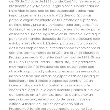
del 30 de Octubre de 1.983 donde Raúl Alfonsín es electo
Presidente de la Nación y Sergio Montiel Gobernador de
Entre Ríos, le toca una de las responsabilidades más
importantes en el inicio de la vida democrática, sus
pares lo eligen Presidente de la Cámara de Diputados
de Entre Ríos y junto al Vice Gobernador Jorge Martínez
Garbino, Presidente del Senado, tienen la tarea de poner
en marcha el Poder Legislativo en la Provincia. Había que
ponerlo en marcha, después de 7 años de clausura solo
estaba el recinto y la biblioteca para arrancar con solo
dos o tres empleados que tenían conocimiento sobre la
cámara. Los miembros de la Cámara eran 28 Diputados
Provinciales según Constitución Provincial de 1.933, 15 por
la U.C.R. y 13 por el Partido Justicialista, un bipartidismo
muy marcado. A la Presidencia que desempeñó con
absoluta capacidad y solvencia, en esos primeros años
no solo se tuvo que armar los espacios físicos para que
funcionaran los distintos bloques, las comisiones, un
intenso trabajo de labor parlamentaria para darle
andamiaje legal que le diera sustento jurídico a la nueva
democracia en la Provincia, además de imponer un
ejercicio austero, en el cuidado de los recursos del
estado. A finales de 1.987 es convocado por el
Presidente Alfonsín para desempeñarse como Sub