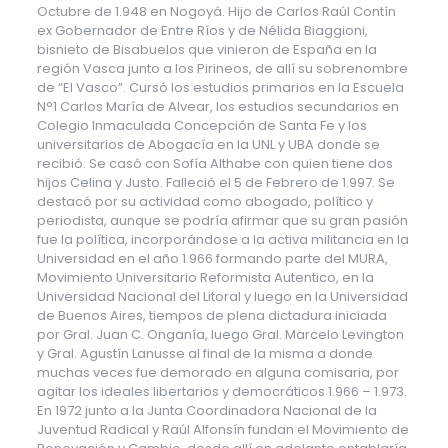
Octubre de 1.948 en Nogoyá. Hijo de Carlos Raúl Contín
ex Gobernador de Entre Ríos y de Nélida Biaggioni,
bisnieto de Bisabuelos que vinieron de España en la
región Vasca junto a los Pirineos, de allí su sobrenombre
de “El Vasco”. Cursó los estudios primarios en la Escuela
N°1 Carlos María de Alvear, los estudios secundarios en
Colegio Inmaculada Concepción de Santa Fe y los
universitarios de Abogacía en la UNL y UBA donde se
recibió. Se casó con Sofía Althabe con quien tiene dos
hijos Celina y Justo. Falleció el 5 de Febrero de 1.997. Se
destacó por su actividad como abogado, político y
periodista, aunque se podría afirmar que su gran pasión
fue la política, incorporándose a la activa militancia en la
Universidad en el año 1.966 formando parte del MURA,
Movimiento Universitario Reformista Autentico, en la
Universidad Nacional del Litoral y luego en la Universidad
de Buenos Aires, tiempos de plena dictadura iniciada
por Gral. Juan C. Onganía, luego Gral. Marcelo Levington
y Gral. Agustín Lanusse al final de la misma a donde
muchas veces fue demorado en alguna comisaria, por
agitar los ideales libertarios y democráticos 1.966 – 1.973.
En 1972 junto a la Junta Coordinadora Nacional de la
Juventud Radical y Raúl Alfonsín fundan el Movimiento de