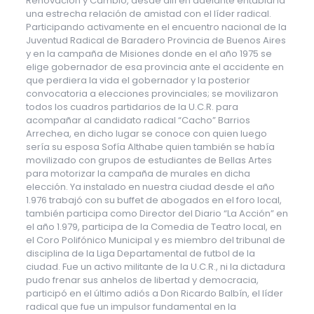
Renovación y Cambio, desde allí en adelante entablaría
una estrecha relación de amistad con el líder radical.
Participando activamente en el encuentro nacional de la
Juventud Radical de Baradero Provincia de Buenos Aires
y en la campaña de Misiones donde en el año 1975 se
elige gobernador de esa provincia ante el accidente en
que perdiera la vida el gobernador y la posterior
convocatoria a elecciones provinciales; se movilizaron
todos los cuadros partidarios de la U.C.R. para
acompañar al candidato radical “Cacho” Barrios
Arrechea, en dicho lugar se conoce con quien luego
sería su esposa Sofía Althabe quien también se había
movilizado con grupos de estudiantes de Bellas Artes
para motorizar la campaña de murales en dicha
elección. Ya instalado en nuestra ciudad desde el año
1.976 trabajó con su buffet de abogados en el foro local,
también participa como Director del Diario “La Acción” en
el año 1.979, participa de la Comedia de Teatro local, en
el Coro Polifónico Municipal y es miembro del tribunal de
disciplina de la Liga Departamental de futbol de la
ciudad. Fue un activo militante de la U.C.R., ni la dictadura
pudo frenar sus anhelos de libertad y democracia,
participó en el último adiós a Don Ricardo Balbín, el líder
radical que fue un impulsor fundamental en la