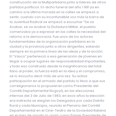
construcción de la Multipartidaria junto a líderes de otros
partidos políticos. En dicho funeral del año 1.981 ya en
camino a la última morada en la calles se empezó a
sentir, cuando con su inconfundible voz más la barra de
la Juventud Radical se empezó a escuchar “Se va
Acabar, se va acabar la Dictadura Militar, el pueblo
comenzaba ya a expresar en las calles la necesidad del
retorno a la democracia. Fue unos de los actores
fundamentales de la organización partidaria en la
ciudad y la provincia junto a otros dirigentes, estando
siempre en la primera línea de las ideas y de la acción.
El “Vasco” perteneció a esa generación de jóvenes en
llegar a ocupar lugares de responsabilidad importantes,
y todo eso construido desde la insignificancia del total
llano al poder, la fuerza está en la idea y el compromiso,
se lo escucho decir más de una vez. Su activa
participación en el armado del partido lo llevo a que sus
correligionarios lo propusieran como Presidente del
Comité Departamental Nogoyá, en las elecciones
internas del 3 de Julio de 1.983, en esos años la elección
era indirecta se elegían los Delegados por cada Distrito
Rural y cada Municipio, reunido el Plenario del Comité
Departamental en el Cine-Teatro de la Sociedad Italiana
en el mes de agosto lo ungió como Primer Presidente de