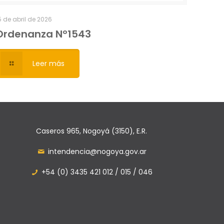
5 de abril de 2026
Ordenanza Nº1543
Leer más
Caseros 965, Nogoyá (3150), E.R.
intendencia@nogoya.gov.ar
+54 (0) 3435 421 012 / 015 / 046