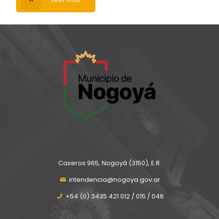
Caseros 965, Nogoyá (3150), E.R.
intendencia@nogoya.gov.ar
+54 (0) 3435 421 012 / 015 / 046