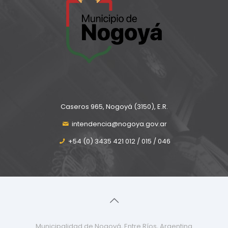
Caseros 965, Nogoyá (3150), E.R.
intendencia@nogoya.gov.ar
+54 (0) 3435 421 012 / 015 / 046
Municipalidad de Nogoyá, Entre Ríos, Argentina