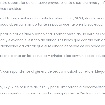
 desarrollando un nuevo proyecto junto a sus alumnos y niño
hos Torcidos”.
rabajo realizado durante los años 2023 y 2024, donde se cosec
se pudo observar el importante impacto que tuvo en la sociedad.
a la salud física y emocional. Formar parte de un coro es ser
dad y elevando el estado de ánimo. Los niños que cantan con o
ticipación y a valorar que el resultado depende de los procesos 
 el canto en las escuelas y brindar a las comunidades educat
rrespondiente al género de teatro musical, por ello el Megaco
 16 y 17 de octubre de 2025 y por su importancia fundamentad
rpo acompañará al mismo con la correspondiente Declaración de 