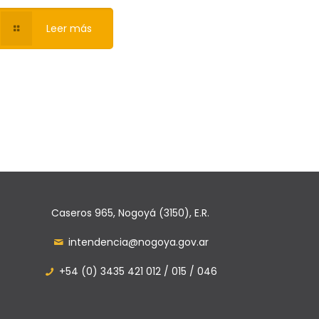
Leer más
Caseros 965, Nogoyá (3150), E.R.
intendencia@nogoya.gov.ar
+54 (0) 3435 421 012 / 015 / 046