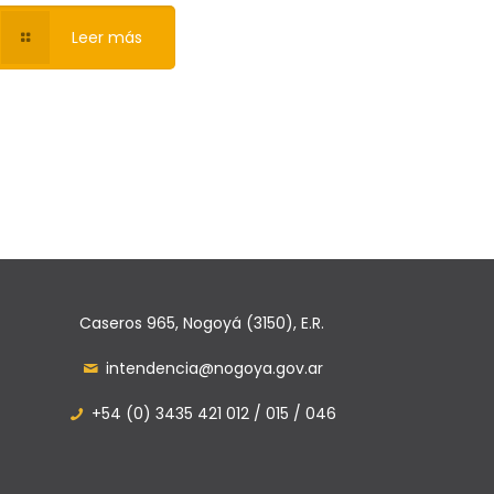
Leer más
Caseros 965, Nogoyá (3150), E.R.
intendencia@nogoya.gov.ar
+54 (0) 3435 421 012 / 015 / 046